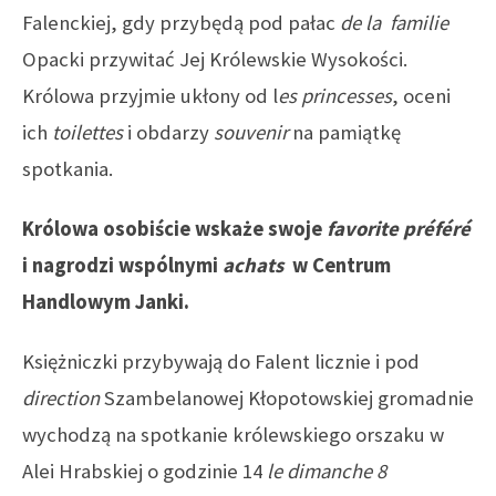
Falenckiej, gdy przybędą pod pałac
de la familie
Opacki przywitać Jej Królewskie Wysokości.
Królowa przyjmie ukłony od l
es princesses
, oceni
ich
toilettes
i obdarzy
souvenir
na pamiątkę
spotkania.
Królowa osobiście wskaże swoje
favorite préféré
i nagrodzi wspólnymi
achats
w Centrum
Handlowym Janki.
Księżniczki przybywają do Falent licznie i pod
direction
Szambelanowej Kłopotowskiej gromadnie
wychodzą na spotkanie królewskiego orszaku w
Alei Hrabskiej o godzinie 14
le
dimanche 8