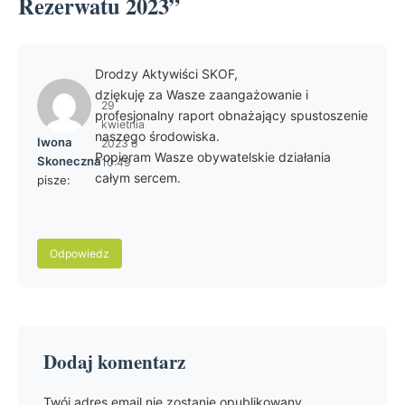
Rezerwatu 2023”
Drodzy Aktywiści SKOF,
dziękuję za Wasze zaangażowanie i
29
profesjonalny raport obnażający spustoszenie
kwietnia
naszego środowiska.
Iwona
2023 o
Popieram Wasze obywatelskie działania
Skoneczna
10:49
całym sercem.
pisze:
Odpowiedz
Dodaj komentarz
Twój adres email nie zostanie opublikowany.