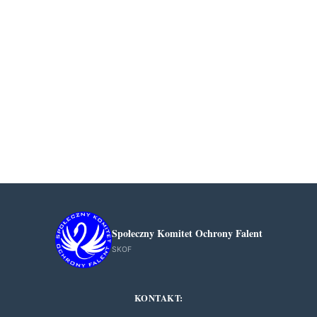
Społeczny Komitet Ochrony Falent
SKOF
KONTAKT: