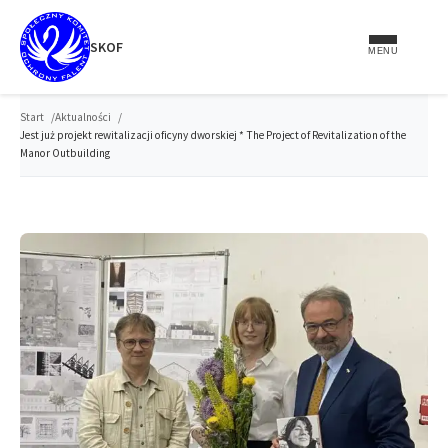
do
treści
SKOF
MENU
Start
Aktualności
Jest już projekt rewitalizacji oficyny dworskiej * The Project of Revitalization of the
Manor Outbuilding