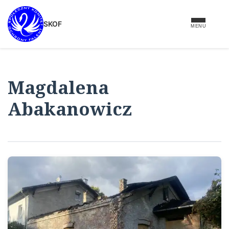
do
treści
SKOF
MENU
Magdalena
Abakanowicz