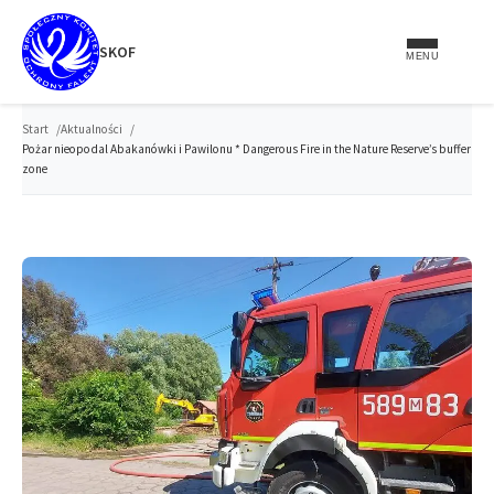
do
treści
SKOF
MENU
Start
Aktualności
Pożar nieopodal Abakanówki i Pawilonu * Dangerous Fire in the Nature Reserve’s buffer
zone