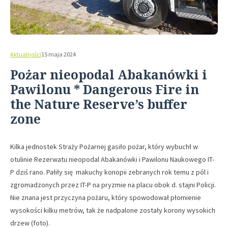
Aktualności
15 maja 2024
Pożar nieopodal Abakanówki i
Pawilonu * Dangerous Fire in
the Nature Reserve’s buffer
zone
Kilka jednostek Straży Pożarnej gasiło pożar, który wybuchł w
otulinie Rezerwatu nieopodal Abakanówki i Pawilonu Naukowego IT-
P dziś rano. Pałiły się makuchy konopii zebranych rok temu z pól i
zgromadzonych przez IT-P na pryzmie na placu obok d. stajni Policji.
Nie znana jest przyczyna pożaru, który spowodował płomienie
wysokości kilku metrów, tak że nadpalone zostały korony wysokich
drzew (foto).