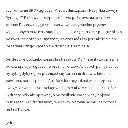
Juz rok temu SKOF zgłaszał Przewodniczącemu Rady Naukowej i
Dyrekcji IT-P obawy o bezpierzeństwo pożarowe na polach w
otulinie Rezerwatu, gdzie obserwowalismy wielkie pryzmy
wysuszonych makuch konopnych, nie sprzątnietych z pola już blisko
od roku. Ich pożar nie ugaszony na czas mógłby przenieść sie do
Rezerwatu znajdującego się dosłonie 100 m dalej.
Serdecznie podziękowania dla strażaków OSP Falenty za sprawną,
odważną akcję i ugaszenie pryzmy i drzew. Aż strach pomyśleć, co
by było gdyby ogień przeniósł się koronami drzew w kierunku
pawilonu, parku i pałacu. Strażacy biorący udział w akcji zgłosili
uwagę, że w sieci wodociągowej było b.niskie ciśnienie, najbliższe
hydranty były nie sprawne, a po zasilenie wodą wozy bojowe
musiały szukać źródła wody w okolicy. Sprawa pożaru zgłoszona
jest na Policję.
[wfr]