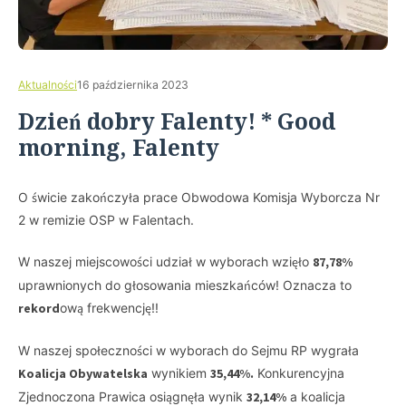
Aktualności
16 października 2023
Dzień dobry Falenty! * Good
morning, Falenty
O świcie zakończyła prace Obwodowa Komisja Wyborcza Nr
2 w remizie OSP w Falentach.
W naszej miejscowości udział w wyborach wzięło
87,78%
uprawnionych do głosowania mieszkańców! Oznacza to
rekord
ową frekwencję!!
W naszej społeczności w wyborach do Sejmu RP wygrała
Koalicja Obywatelska
wynikiem
35,44%.
Konkurencyjna
Zjednoczona Prawica osiągnęła wynik
32,14%
a koalicja