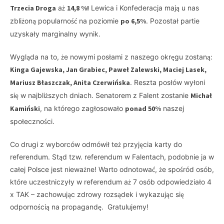
Trzecia Droga
aż
14,8 %!
Lewica i Konfederacja mają u nas
zbliżoną popularność na poziomie
po 6,5%
. Pozostał partie
uzyskały marginalny wynik.
Wygląda na to, że nowymi posłami z naszego okręgu zostaną:
Kinga Gajewska, Jan Grabiec, Paweł Zalewski, Maciej Lasek,
Mariusz Błaszczak, Anita Czerwińska
. Reszta posłów wyłoni
się w najbliższych dniach. Senatorem z Falent zostanie
Michał
Kamiński
, na którego zagłosowało
ponad 50%
naszej
społeczności.
Co drugi z wyborców odmówił też przyjęcia karty do
referendum. Stąd tzw. referendum w Falentach, podobnie ja w
całej Polsce jest nieważne! Warto odnotować, że spośród osób,
które uczestniczyły w referendum aż 7 osób odpowiedziało 4
x TAK – zachowując zdrowy rozsądek i wykazując się
odpornością na propagandę. Gratulujemy!