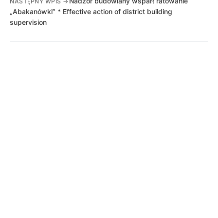
Nadzór budowlany wsparł ratowanie
NASTĘPNY WPIS →
„Abakanówki” * Effective action of district building
supervision