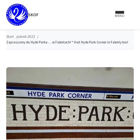
do
treści
SKOF
MENU
Start
piknik 2023
Zapraszamy do Hyde Parku … w Falentach! * Visit Hyde Park Corner in Falenty too!