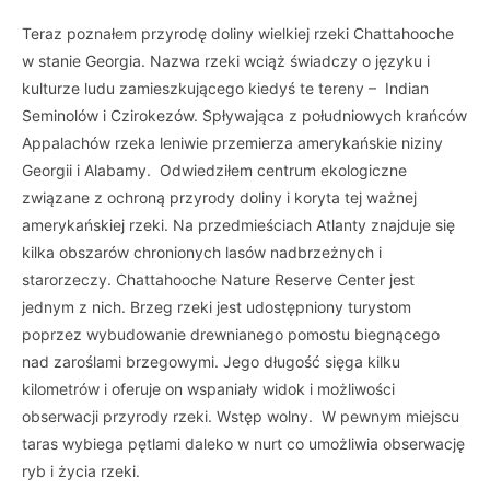
Teraz poznałem przyrodę doliny wielkiej rzeki Chattahooche
w stanie Georgia. Nazwa rzeki wciąż świadczy o języku i
kulturze ludu zamieszkującego kiedyś te tereny – Indian
Seminolów i Czirokezów. Spływająca z południowych krańców
Appalachów rzeka leniwie przemierza amerykańskie niziny
Georgii i Alabamy. Odwiedziłem centrum ekologiczne
związane z ochroną przyrody doliny i koryta tej ważnej
amerykańskiej rzeki. Na przedmieściach Atlanty znajduje się
kilka obszarów chronionych lasów nadbrzeżnych i
starorzeczy. Chattahooche Nature Reserve Center jest
jednym z nich. Brzeg rzeki jest udostępniony turystom
poprzez wybudowanie drewnianego pomostu biegnącego
nad zaroślami brzegowymi. Jego długość sięga kilku
kilometrów i oferuje on wspaniały widok i możliwości
obserwacji przyrody rzeki. Wstęp wolny. W pewnym miejscu
taras wybiega pętlami daleko w nurt co umożliwia obserwację
ryb i życia rzeki.