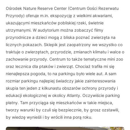
Ośrodek Nature Reserve Center (Centrum Gości Rezerwatu
Przyrody) oferuje m.in. ekspozycję z wielkimi akwariami,
ukazującymi mieszkańców pobliskiej rzeki, świetnie
utrzymanymi. W audytorium można zobaczyć filmy
przyrodnicze a dzieci mogą z bliska poznać zwierzęta na
licznych pokazach. Sklepik jest zaopatrzony we wszystko co
traktuje o zwierzętach, przyrodzie, zmianach klimatu i walce o
zachowanie przyrody. Centrum to także tematyczne mini zoo
oraz lecznica dla ptaków i zwierząt. Chociaż trafiła mi się
nienajlepsza pogoda, to na parkingu było wiele aut. A sam
rozmiar parkingu najlepiej świadczy jakie zainteresowania
skupia ten jeden z kilkunastu obszarów ochrony przyrody i
edukacji ekologicznej w okolicy Atlanty. Oczywiście parking
płatny. Tam przyciąga się mieszkańców w takie miejsca,
tworzy warunki by czuli się bezpiecznie, by grosz ozstawili,
by wiedzę wynieśli i by wrócili inna porą roku.