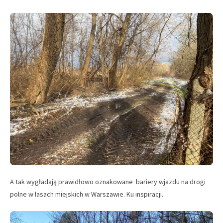
A tak wygładają prawidłowo oznakowane bariery wjazdu na drogi
polne w lasach miejskich w Warszawie. Ku inspiracji.