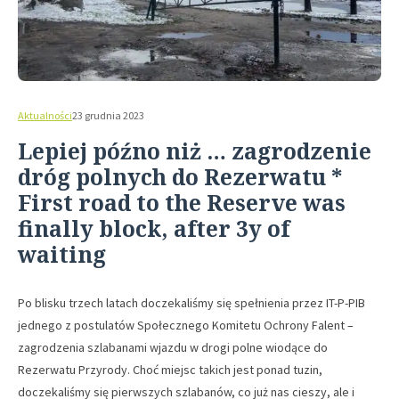
Aktualności
23 grudnia 2023
Lepiej późno niż … zagrodzenie
dróg polnych do Rezerwatu *
First road to the Reserve was
finally block, after 3y of
waiting
Po blisku trzech latach doczekaliśmy się spełnienia przez IT-P-PIB
jednego z postulatów Społecznego Komitetu Ochrony Falent –
zagrodzenia szlabanami wjazdu w drogi polne wiodące do
Rezerwatu Przyrody. Choć miejsc takich jest ponad tuzin,
doczekaliśmy się pierwszych szlabanów, co już nas cieszy, ale i