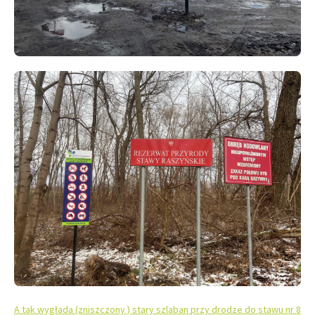
A tak wygłada (zniszczony ) stary szlaban przy drodze do stawu nr 8