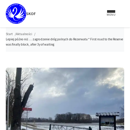
do
treści
SKOF
MENU
Start
Aktualności
Lepiej późno niż … zagrodzenie dróg polnych do Rezerwatu * First road to the Reserve
was finally block, after 3y of waiting