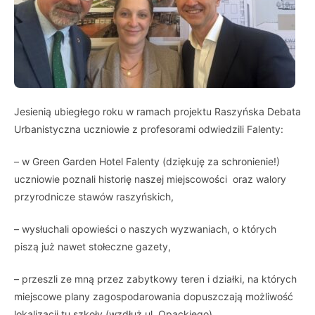
Jesienią ubiegłego roku w ramach projektu Raszyńska Debata
Urbanistyczna uczniowie z profesorami odwiedzili Falenty:
– w Green Garden Hotel Falenty (dziękuję za schronienie!)
uczniowie poznali historię naszej miejscowości oraz walory
przyrodnicze stawów raszyńskich,
– wysłuchali opowieści o naszych wyzwaniach, o których
piszą już nawet stołeczne gazety,
– przeszli ze mną przez zabytkowy teren i działki, na których
miejscowe plany zagospodarowania dopuszczają możliwość
lokalizacji tu szkoły (wzdłuż ul. Opackiego),