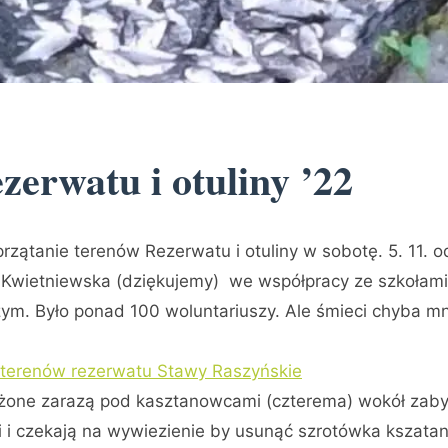
zerwatu i otuliny ’22
zątanie terenów Rezerwatu i otuliny w sobotę. 5. 11. o
 Kwietniewska (dziękujemy) we współpracy ze szkołami
m. Było ponad 100 woluntariuszy. Ale śmieci chyba mni
 terenów rezerwatu Stawy Raszyńskie
rażone zarazą pod kasztanowcami (czterema) wokół zab
ki i czekają na wywiezienie by usunąć szrotówka kszat