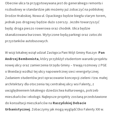
Obecnie ulica ta przygotowywana jest do generalnego remontu i
rozbudowy w standardzie jaki możemy już zobaczyć na pobliskiej
Drodze Hrabskiej. Nowa ul. Opackiego będzie biegła starym torem,
jednak pas drogowy będzie dużo szerszy. Jezdni towarzyszyć
będą: droga pieszo rowerowa oraz chodnik. Ulica będzie
skanalizowana burzowo. Wytyczone będą parkingi oraz zatoczki
przystanków autobusowych.
W wizji lokalnej wziął udział Zastępca Pani Wójt Gminy Raszyn
Pan
Andrzej Bembenista
, który przybliżył studentom warunki projektu
nowej ulicy oraz zamierzenia Urzędu Gminy – trwają rozmowy z PGE
o likwidacji wzdłuż tej ulicy napowietrznej sieci energetycznej.
Zadaniem studentów jest opracowanie koncepcji zieleni i tzw. małej
architektury dla otoczenia tej centralnej ulicy wsi Falenty, z
uwzględnieniem lokalnego dziedzictwa kulturowego, potrzeb
mieszkańców i ekologii. Najlepsze projekty zostaną przedstawione
do konsultacji mieszkańców na
Raszyńskiej Debacie
Urbanistycznej
. Zobaczymy jak mogą wyglądć Eko Falenty XXI w.