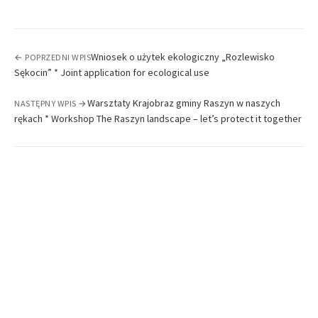
Wniosek o użytek ekologiczny „Rozlewisko
← POPRZEDNI WPIS
Sękocin” * Joint application for ecological use
Warsztaty Krajobraz gminy Raszyn w naszych
NASTĘPNY WPIS →
rękach * Workshop The Raszyn landscape – let’s protect it together