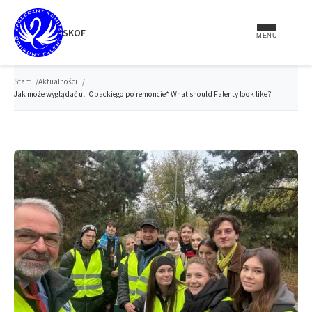
do
treści
SKOF
MENU
Start
Aktualności
Jak może wyglądać ul. Opackiego po remoncie* What should Falenty look like?