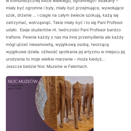
w komunistycznej klitce wielkiego, ogromnego? Abakany –
miały być ogromne i były, miały być przejmujące, wywołujące
szok, drżenie … i ciagle na całym świecie szokują, każą się
zatrzymać, wstrząsnąć. Takie miały być i to się Pani Profesor
udało. Eseje studentów nt. twórczości Pani Profesor bardzo
trafione. Pewnie każdy z nas ma inne przemyślenia ale każdy
mógł ujrzeć niesamowitą, wyjątkową osobę, tworzącą
wyjątkowe dzieła. ożliwość spotkania jej artyzmu w miejscu jej
urodzenia to moje wielkie marzenie – może kiedyś…
Jeszcze bedzie Noc Muzeów w Falentach.