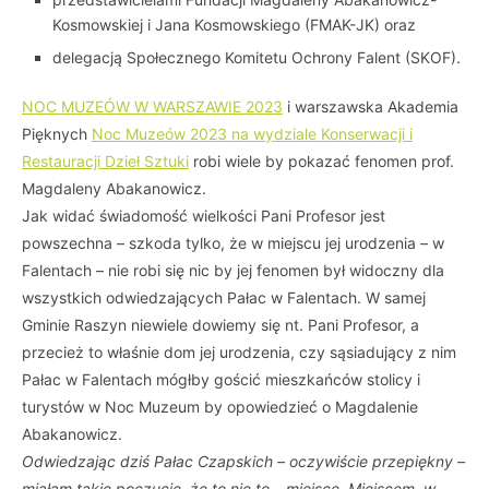
Kosmowskiej i Jana Kosmowskiego (FMAK-JK) oraz
delegacją Społecznego Komitetu Ochrony Falent (SKOF).
NOC MUZEÓW W WARSZAWIE 2023
i warszawska Akademia
Pięknych
Noc Muzeów 2023 na wydziale Konserwacji i
Restauracji Dzieł Sztuki
robi wiele by pokazać fenomen prof.
Magdaleny Abakanowicz.
Jak widać świadomość wielkości Pani Profesor jest
powszechna – szkoda tylko, że w miejscu jej urodzenia – w
Falentach – nie robi się nic by jej fenomen był widoczny dla
wszystkich odwiedzających Pałac w Falentach. W samej
Gminie Raszyn niewiele dowiemy się nt. Pani Profesor, a
przecież to właśnie dom jej urodzenia, czy sąsiadujący z nim
Pałac w Falentach mógłby gościć mieszkańców stolicy i
turystów w Noc Muzeum by opowiedzieć o Magdalenie
Abakanowicz.
Odwiedzając dziś Pałac Czapskich – oczywiście przepiękny –
miałam takie poczucie, że to nie to – miejsce. Miejscem, w