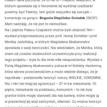
którym opowiada się o fenomenie tej wybitnej rzeźbiarki
powinny być Falenty, tam gdzie wszystko się zaczęło
–
komentuje na gorąco
Bogusia Stepińska-Gniadek
(SKOF).
Mam nadzieję, że nie jest to niemożliwe
.
Na I piętrze Pałacu Czapskich można było obejrzeć film –
wywiad przeprowadzony przez prof. Iwonę Szmelter i prof.
Monikę Jadzińską, w którym Magdalena Abakanowicz
opowiada o swej tworczości. Nie wiedziałam, że Monika, którą
znam od czasów studenckich uczestniczyła przy realizacji
tego projektu – była to dla mnie miła niespodzianka. Wywiad z
Panią Magdaleną Abakanowicz pokazał mi Kobietę niezłomną,
która wbrew przeciwnościom a może właśnie dlatego, że je
napotkała – postanowiła tworzyć rzeczy WIELKIE, OGROMNE.
Nic i nikt nie mógł jej ograniczyć – 37 m kw mieszkanie, 10
piętro, mieszkanie na poddaszu, komunizm – to nie były
granice które mogły stanowić dla niej barierę, które mogły ją
w prezentacji jej wizji zatrzymać, stłamsić. Co można tworzyć