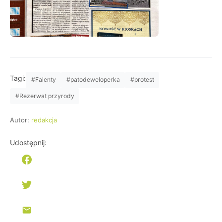
Tagi:
#Falenty
#patodeweloperka
#protest
#Rezerwat przyrody
Autor:
redakcja
Udostępnij: