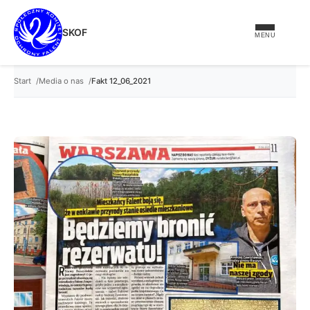
treści
SKOF
MENU
Start
Media o nas
Fakt 12_06_2021