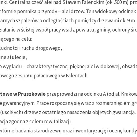
dcinki. Centralna część alei nad Stawem Falenckim (ok. 500 m) p
 w formie pomnika przyrody – alei drzew. Ten widokowy odcinek
arnych szpalerów o odległościach pomiędzy drzewami ok. 9 m.
ałanie w ścisłej współpracy władz powiatu, gminy, ochrony śr
ącego na celu:
ludności i ruchu drogowego,
jne stulecie,
go wyglądu – charakterystycznej pięknej alei widokowej, obsa
kowego zespołu pałacowego w Falentach.
towe w Pruszkowie
przeprowadzi na odcinku A (od al. Krakows
ie gwarancyjnym. Prace rozpoczną się wraz z rozmarznięciem 
uschłych) drzew z ostatniego nasadzenia objętych gwarancją.
acja zgodna z celem rewitalizacji.
wtórne badania starodrzewu oraz inwentaryzację i ocenę kondy