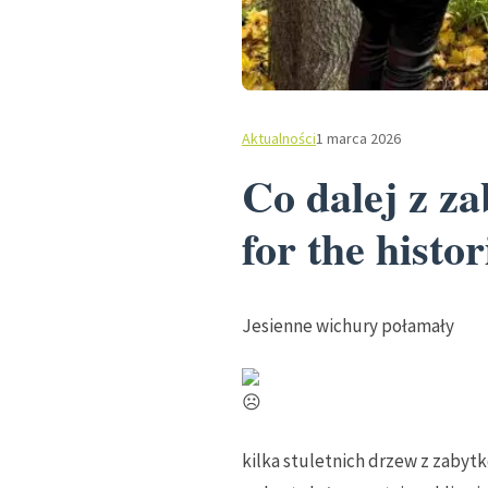
Aktualności
1 marca 2026
Co dalej z z
for the hist
Jesienne wichury połamały
kilka stuletnich drzew z zabyt