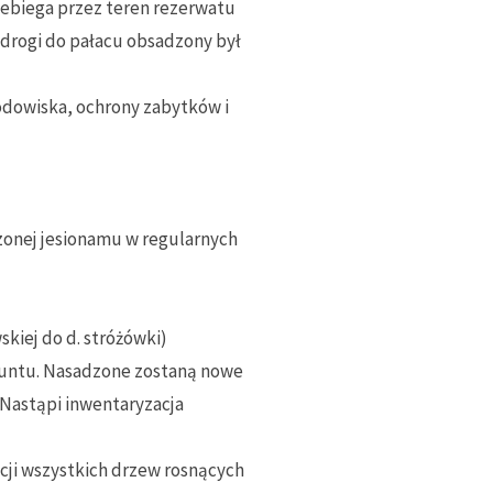
rzebiega przez teren rezerwatu
 drogi do pałacu obsadzony był
odowiska, ochrony zabytków i
dzonej jesionamu w regularnych
kiej do d. stróżówki)
gruntu. Nasadzone zostaną nowe
 Nastąpi inwentaryzacja
cji wszystkich drzew rosnących