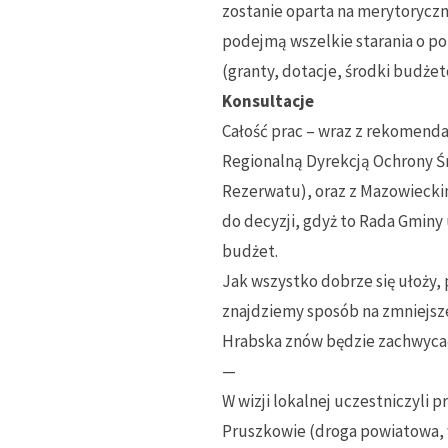
zostanie oparta na merytorycz
podejmą wszelkie starania o po
(granty, dotacje, środki budżeto
Konsultacje
Całość prac – wraz z rekomend
Regionalną Dyrekcją Ochrony Ś
Rezerwatu), oraz z Mazowieck
do decyzji, gdyż to Rada Gminy
budżet.
Jak wszystko dobrze się ułoży
znajdziemy sposób na zmniejszen
Hrabska znów będzie zachwycać 
—
W wizji lokalnej uczestniczyli
Pruszkowie (droga powiatowa, w