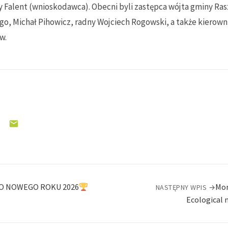
Falent (wnioskodawca). Obecni byli zastępca wójta gminy Ras
, Michał Pihowicz, radny Wojciech Rogowski, a także kierowni
w.
O NOWEGO ROKU 2026
Mon
NASTĘPNY WPIS →
Ecological 