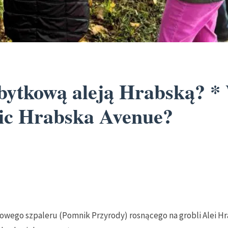
abytkową aleją Hrabską? *
oric Hrabska Avenue?
kowego szpaleru (Pomnik Przyrody) rosnącego na grobli Alei Hra