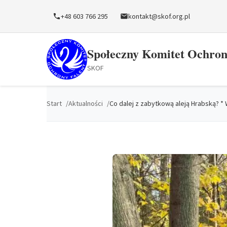
do
treści
+48 603 766 295
kontakt@skof.org.pl
Społeczny Komitet Ochron
SKOF
Start
Aktualności
Co dalej z zabytkową aleją Hrabską? * 