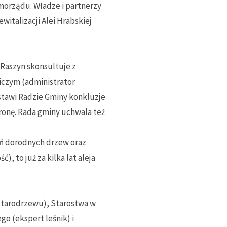
morządu. Władze i partnerzy
italizacji Alei Hrabskiej
Raszyn skonsultuje z
iczym (administrator
tawi Radzie Gminy konkluzje
hronę. Rada gminy uchwala też
eń dorodnych drzew oraz
, to już za kilka lat aleja
 starodrzewu), Starostwa w
o (ekspert leśnik) i