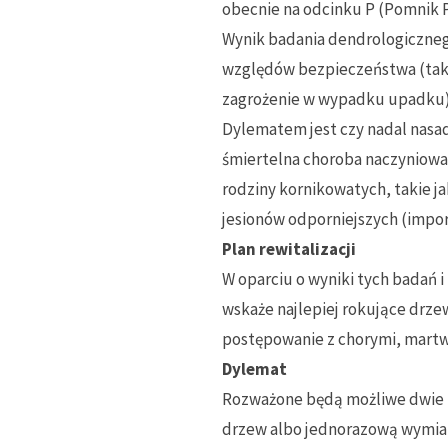
obecnie na odcinku P (Pomnik Pr
Wynik badania dendrologiczneg
względów bezpieczeństwa (taki
zagrożenie w wypadku upadku) 
Dylematem jest czy nadal nasadz
śmiertelna choroba naczyniowa
rodziny kornikowatych, takie 
jesionów odporniejszych (impo
Plan rewitalizacji
W oparciu o wyniki tych badań i
wskaże najlepiej rokujące drze
postępowanie z chorymi, mart
Dylemat
Rozważone będą możliwe dwie m
drzew albo jednorazową wymian