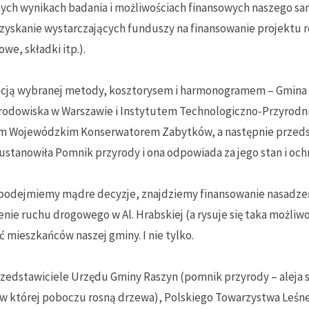
nych wynikach badania i możliwościach finansowych naszego sa
zyskanie wystarczających funduszy na finansowanie projektu rew
we, składki itp.).
acją wybranej metody, kosztorysem i harmonogramem – Gmina 
rodowiska w Warszawie i Instytutem Technologiczno-Przyrodn
im Wojewódzkim Konserwatorem Zabytków, a następnie przeds
 ustanowiła Pomnik przyrody i ona odpowiada za jego stan i oc
, podejmiemy mądre decyzje, znajdziemy finansowanie nasadz
ie ruchu drogowego w Al. Hrabskiej (a rysuje się taka możliwość)
mieszkańców naszej gminy. I nie tylko.
 przedstawiciele Urzędu Gminy Raszyn (pomnik przyrody – aleja
 której poboczu rosną drzewa), Polskiego Towarzystwa Leśneg