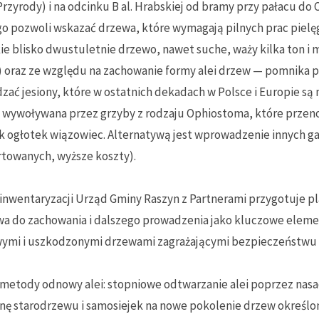
zyrody) i na odcinku B al. Hrabskiej od bramy przy pałacu do O
o pozwoli wskazać drzewa, które wymagają pilnych prac pielęg
e blisko dwustuletnie drzewo, nawet suche, waży kilka ton i 
oraz ze względu na zachowanie formy alei drzew — pomnika p
ać jesiony, które w ostatnich dekadach w Polsce i Europie są 
 wywoływana przez grzyby z rodzaju Ophiostoma, które przeno
jak ogłotek wiązowiec. Alternatywą jest wprowadzenie innych
rtowanych, wyższe koszty).
 inwentaryzacji Urząd Gminy Raszyn z Partnerami przygotuje plan
wa do zachowania i dalszego prowadzenia jako kluczowe element
wymi i uszkodzonymi drzewami zagrażającymi bezpieczeństwu 
etody odnowy alei: stopniowe odtwarzanie alei poprzez nas
ę starodrzewu i samosiejek na nowe pokolenie drzew określo