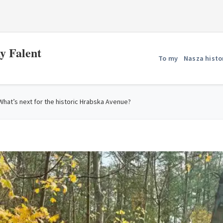
y Falent
To my
Nasza histo
What’s next for the historic Hrabska Avenue?