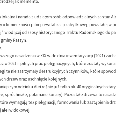
j drodze jak memento.
 lokalna i narada z udziałem osób odpowiedzialnych za stan Ale
 o konieczności pilnej rewitalizacji zabytkowej, powstałej w p
ej” wiodącej od szosy historycznego Traktu Radomskiego do pał
 gminy Raszyn.
.
wszego nasadzenia w XIX w. do dnia inwentaryzacji (2021) zachow
uż w 2021 r. pilnych prac pielęgnacyjnych, które zostały wykon
biegi te nie zatrzymały destrukcyjnych czynników, które spowo
ch drzew oraz uschnięcie kolejnych.
niejszym odcinku Alei rośnie już tylko ok. 40 oryginalnych star
hłe, spróchniałe, połamane konary). Pozostałe drzewa to nasadz
które wymagają też pielęgnacji, formowania lub zastąpienia d
 alei widokowej.