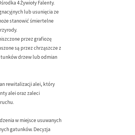
środka 4 Żywioły Falenty.
nacyjnych lub usunięcia ze
może stanowić śmiertelne
rzyrody.
niszczone przez grafiozę
szone są przez chrząszcze z
 gatunków drzew lub odmian
 rewitalizacji alei, który
y alei oraz zaleci
ruchu.
adzenia w miejsce usuwanych
nych gatunków. Decyzja