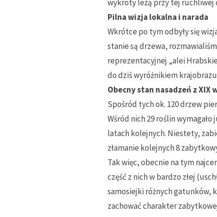
wykroty leżą przy tej ruchliwe
Pilna wizja lokalna i narada
Wkrótce po tym odbyły się wizja
stanie są drzewa, rozmawialiśmy
reprezentacyjnej „alei Hrabski
do dziś wyróżnikiem krajobrazu
Obecny stan nasadzeń z XIX w
Spośród tych ok. 120 drzew pier
Wśród nich 29 roślin wymagało j
latach kolejnych. Niestety, za
złamanie kolejnych 8 zabytkowy
Tak więc, obecnie na tym najcen
część z nich w bardzo złej (usc
samosiejki różnych gatunków, 
zachować charakter zabytkowej