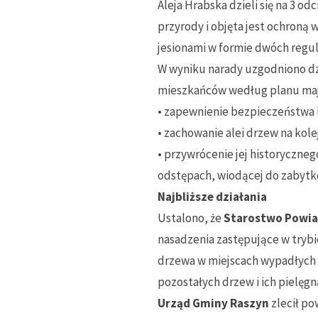
Aleja Hrabska dzieli się na 3 o
przyrody i objęta jest ochroną
jesionami w formie dwóch regul
W wyniku narady uzgodniono dzi
mieszkańców według planu maj
• zapewnienie bezpieczeństwa 
• zachowanie alei drzew na kole
• przywrócenie jej historyczne
odstępach, wiodącej do zabyt
Najbliższe działania
Ustalono, że
Starostwo Powia
nasadzenia zastępujące w tryb
drzewa w miejscach wypadłych (
pozostałych drzew i ich pielęgn
Urząd Gminy Raszyn
zlecił po