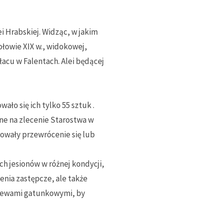
i Hrabskiej. Widząc, w jakim
ołowie XIX w., widokowej,
acu w Falentach. Alei będącej
ało się ich tylko 55 sztuk .
ane na zlecenie Starostwa w
dowały przewrócenie się lub
ych jesionów w różnej kondycji,
enia zastępcze, ale także
rzewami gatunkowymi, by