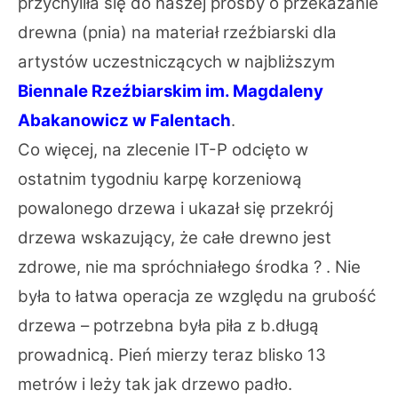
przychyliła się do naszej prośby o przekazanie
drewna (pnia) na materiał rzeźbiarski dla
artystów uczestniczących w najbliższym
Biennale Rzeźbiarskim im. Magdaleny
Abakanowicz w Falentach
.
Co więcej, na zlecenie IT-P odcięto w
ostatnim tygodniu karpę korzeniową
powalonego drzewa i ukazał się przekrój
drzewa wskazujący, że całe drewno jest
zdrowe, nie ma spróchniałego środka ? . Nie
była to łatwa operacja ze względu na grubość
drzewa – potrzebna była piła z b.długą
prowadnicą. Pień mierzy teraz blisko 13
metrów i leży tak jak drzewo padło.