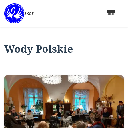
do
treści
SKOF
MENU
Wody Polskie