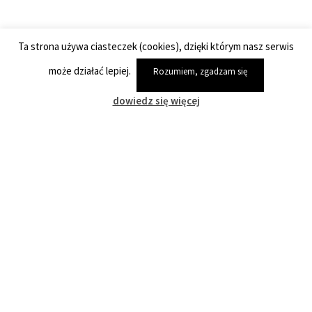
Ta strona używa ciasteczek (cookies), dzięki którym nasz serwis
może działać lepiej.
Rozumiem, zgadzam się
dowiedz się więcej
Społeczny Komitet Ochrony Falent
SKOF